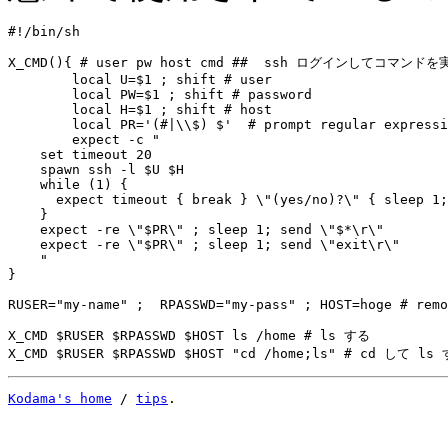
#!/bin/sh

X_CMD(){ # user pw host cmd ##  ssh ログインしてコマンドを
	local U=$1 ; shift # user

	local PW=$1 ; shift # password

	local H=$1 ; shift # host

	local PR='(#|\\$) $'  # prompt regular expression

	expect -c "

    set timeout 20

    spawn ssh -l $U $H

    while (1) { 

      expect timeout { break } \"(yes/no)?\" { sleep 1;
    }

    expect -re \"$PR\" ; sleep 1; send \"$*\r\"

    expect -re \"$PR\" ; sleep 1; send \"exit\r\"

    "

}

RUSER="my-name" ;  RPASSWD="my-pass" ; HOST=hoge # remo
X_CMD $RUSER $RPASSWD $HOST ls /home # ls する

Kodama's home
 / 
tips