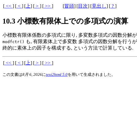
[
<<
]
[
<
]
[
上
]
[
>
]
[
>>
]
[
冒頭
]
[
目次
]
[
見出し
]
[
?
]
10.3 小標数有限体上での多項式の演算
小標数有限体係数の多項式に限り, 多変数多項式の因数分解が
も, 有限素体上で多変数 多項式の因数分解を行うが,
modfctr()
終的に素体上の因子を構成する, という方法で計算している.
[
<<
]
[
<
]
[
上
]
[
>
]
[
>>
]
この文書は
8月 6, 2026
に
texi2html 5.0
を用いて生成されました。