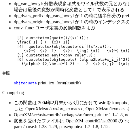
dp_vars_hweyl: 分散表現多項式をワイル代数の元とみなして 
場合は最後の変数が同時化変数として h で表示される.
dp_dvars_prefix: dp_vars_hweyl が 1 の時に後半部分
dp_dvars_origin: dp_vars_hweyl が 1 の時のインデ
conv_func: ユーザ定義の変換関数をよぶ.
[3] quotetotex(quote(1/(x+1)));

\frac{ 1} { (  {x}+ 1)}

[4]  quotetotex(objtoquote(diff(x^x,x)));

   {x}^{  {x}- 1}   {x}+  \log( {x})   {x}^{ {x}}
[5] quotetotex_env("conv_rule",3);

[6] quotetotex(objtoquote( (alpha2beta+x_i_j)^2))
参照
print_tex_form(contrib)
objtoquote
ChangeLog
この関数は 2004年2月末から3月にかけて asir を knoppix
した. OpenXM/src/kxx/ox_texmacs.c, OpenXM/src/texmac
OpenXM/src/asir-contrib/packages/src/noro_print.rr 1.1–1.8, 
変更を受けたファイルは OpenXM_contrib2/asir2000 の下の次のファイル. builti
parse/parse.h 1.28–1.29, parse/quote.c 1.7–1.8, 1.12.