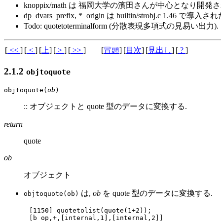
knoppix/math は 福岡大学の濱田さんが中心となり開発
dp_dvars_prefix, *_origin は builtin/strobj.c 1.46 で導入され
Todo: quotetoterminalform (分散表現多項式の見易い出力).
[
<<
]
[
<
]
[
上
]
[
>
]
[
>>
]
[
冒頭
]
[
目次
]
[
見出し
]
[
?
]
2.1.2
objtoquote
objtoquote(
ob
)
:: オブジェクトと quote 型のデータに変換する.
return
quote
ob
オブジェクト
は,
ob
を quote 型のデータに変換する.
objtoquote(ob)
[1150] quotetolist(quote(1+2));

[b_op,+,[internal,1],[internal,2]]
