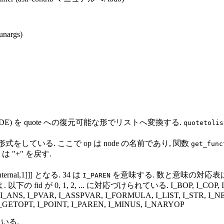
unargs)
NODE) を quote への復元可能な形でリストへ変換する.
quotetolis
...] なる形式をしている. ここで op は node の名前であり, 関数
get_func
は "+" を戻す.
[internal,1]]] となる. 34 は
を意味する. 数と意味の対応表
I_PAREN
以下の fid が 0, 1, 2, ... に対応づけられている. I_BOP, I_COP, I_AN
I_ANS, I_PVAR, I_ASSPVAR, I_FORMULA, I_LIST, I_STR, I_N
I_GETOPT, I_POINT, I_PAREN, I_MINUS, I_NARYOP
ている.