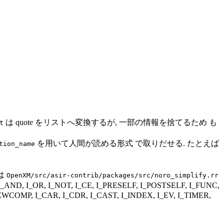
は quote をリストへ変換するが, 一部の情報を捨てるため も
t
を用いて人間が読める形式 で取りだせる. たとえば
tion_name
は
OpenXM/src/asir-contrib/packages/src/noro_simplify.rr
D, I_OR, I_NOT, I_CE, I_PRESELF, I_POSTSELF, I_FUNC,
EWCOMP, I_CAR, I_CDR, I_CAST, I_INDEX, I_EV, I_TIMER,