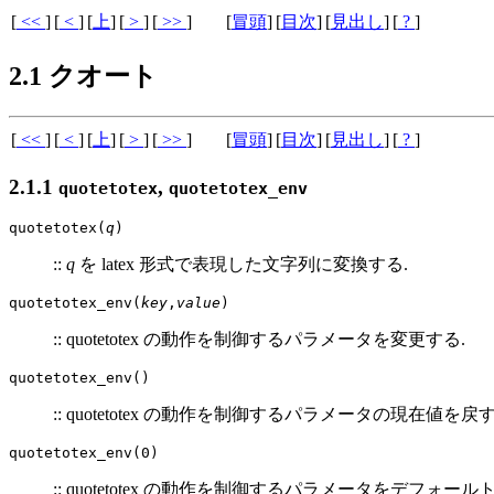
[
<<
]
[
<
]
[
上
]
[
>
]
[
>>
]
[
冒頭
]
[
目次
]
[
見出し
]
[
?
]
2.1 クオート
[
<<
]
[
<
]
[
上
]
[
>
]
[
>>
]
[
冒頭
]
[
目次
]
[
見出し
]
[
?
]
2.1.1
,
quotetotex
quotetotex_env
quotetotex(
q
)
::
q
を latex 形式で表現した文字列に変換する.
quotetotex_env(
key
,
value
)
:: quotetotex の動作を制御するパラメータを変更する.
quotetotex_env()
:: quotetotex の動作を制御するパラメータの現在値を戻す
quotetotex_env(0)
:: quotetotex の動作を制御するパラメータをデフォール