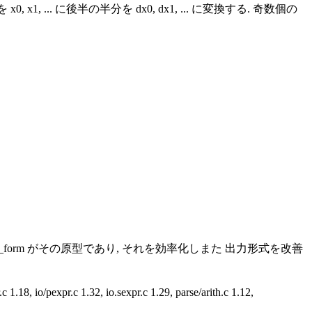
, ... に後半の半分を dx0, dx1, ... に変換する. 奇数個の
rint_tex_form がその原型であり, それを効率化しまた 出力形式を改善
pexpr.c 1.32, io.sexpr.c 1.29, parse/arith.c 1.12,