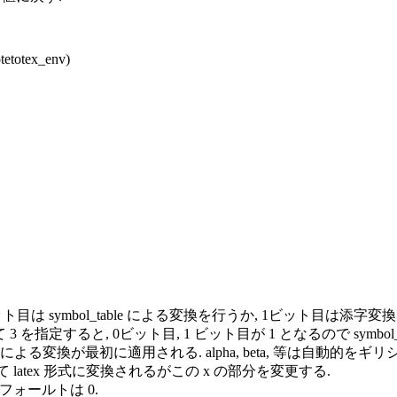
tex_env)
0ビット目は symbol_table による変換を行うか, 1ビット目
て 3 を指定すると, 0ビット目, 1 ビット目が 1 となるので sym
ble による変換が最初に適用される. alpha, beta, 等は自動
多項式として latex 形式に変換されるがこの x の部分を変更する.
デフォールトは 0.