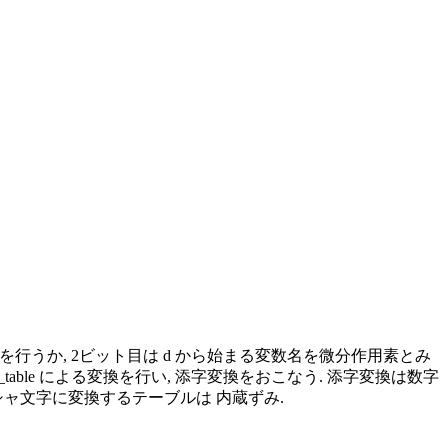
は添字変換を行うか, 2ビット目は d から始まる変数名を微分作用素とみ
bol_table による変換を行い, 添字変換をおこなう. 添字変換は数字
的をギリシャ文字に変換するテーブルは 内蔵ずみ.