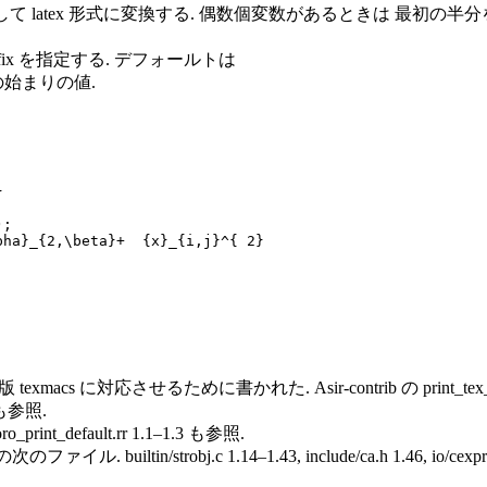
latex 形式に変換する. 偶数個変数があるときは 最初の半分を x0, x1
の prefix を指定する. デフォールトは
ックスの始まりの値.


;

 版 texmacs に対応させるために書かれた. Asir-contrib の p
s も参照.
noro_print_default.rr 1.1–1.3 も参照.
n/strobj.c 1.14–1.43, include/ca.h 1.46, io/cexpr.c 1.18, io/