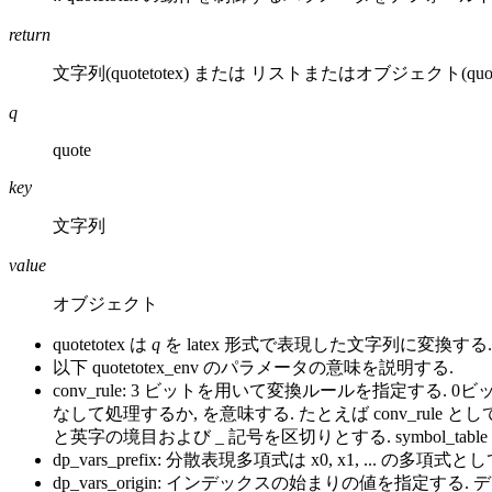
return
文字列(quotetotex) または リストまたはオブジェクト(quoteto
q
quote
key
文字列
value
オブジェクト
quotetotex は
q
を latex 形式で表現した文字列に変換する.
以下 quotetotex_env のパラメータの意味を説明する.
conv_rule: 3 ビットを用いて変換ルールを指定する. 
なして処理するか, を意味する. たとえば conv_rule とし
と英字の境目および _ 記号を区切りとする. symbol_ta
dp_vars_prefix: 分散表現多項式は x0, x1, ... の
dp_vars_origin: インデックスの始まりの値を指定する. 