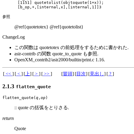
[1151] quotetolist(objtoquote(1+x));

参照
@ref{quotetotex} @ref{quotetolist}
ChangeLog
この関数は quotetotex の前処理をするために書かれた.
asir-contrib の関数 quote_to_quote も参照.
OpenXM_contrib2/asir2000/builtin/print.c 1.16.
[
<<
]
[
<
]
[
上
]
[
>
]
[
>>
]
[
冒頭
]
[
目次
]
[
見出し
]
[
?
]
2.1.3
flatten_quote
flatten_quote(
q
,
op
)
:: quote の括弧をとりさる.
return
Quote