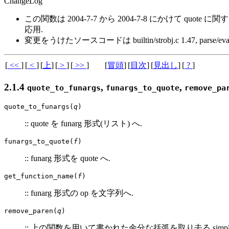
ChangeLog
この関数は 2004-7-7 から 2004-7-8 にかけて q
応用.
変更をうけたソースコードは builtin/strobj.c 1.47, parse/eval.c 1.35
[
<<
]
[
<
]
[
上
]
[
>
]
[
>>
]
[
冒頭
]
[
目次
]
[
見出し
]
[
?
]
2.1.4
,
,
quote_to_funargs
funargs_to_quote
remove_pa
quote_to_funargs(
q
)
:: quote を funarg 形式(リスト) へ.
funargs_to_quote(
f
)
:: funarg 形式を quote へ.
get_function_name(
f
)
:: funarg 形式の op を文字列へ.
remove_paren(
q
)
:: 上の関数を用いて書かれた余分な括弧を取り去る simplifier (a