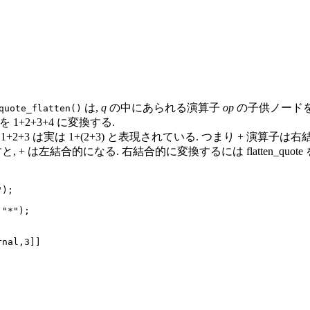
は,
q
の中にあられる演算子
op
の子供ノードを
quote_flatten()
 1+2+3+4 に変換する.
+2+3 は実は 1+(2+3) と表現されている. つまり + 演算子は
し算を繰り返すと, + は左結合的になる. 右結合的に変換するには flatten_quote
);

"*");
