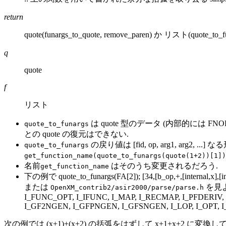
return
quote(funargs_to_quote, remove_paren) か リスト(quote_to_f
q
quote
f
リスト
は quote 型のデータ (内部的には F
quote_to_funargs
との quote の復元はできない.
の戻り値は [fid, op, arg1, arg2, 
quote_to_funargs
get_function_name(quote_to_funargs(quote(1+2))[1])
名前
はそのうち変更されるだろう.
get_function_name
下の例で quote_to_funargs(FA[2]); [34,[b_op,+,[internal,x],
または
を見よ. 
OpenXM_contrib2/asir2000/parse/parse.h
I_FUNC_OPT, I_IFUNC, I_MAP, I_RECMAP, I_PFDERIV, 
I_GF2NGEN, I_GFPNGEN, I_GFSNGEN, I_LOP, I_OPT, 
次の例では (x+1)+(x+2) の括弧をはずして x+1+x+2 に変換し