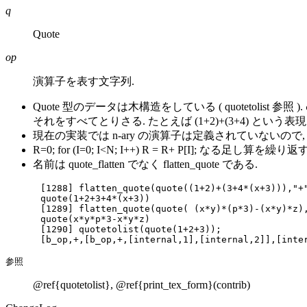
q
Quote
op
演算子を表す文字列.
Quote 型のデータは木構造をしている ( quotetolist 参照 ).
それをすべてとりさる. たとえば (1+2)+(3+4) という表現を
現在の実装では n-ary の演算子は定義されていないので, 1
R=0; for (I=0; I<N; I++) R = R+ P[I]; なる足
名前は quote_flatten でなく flatten_quote である.
[1288] flatten_quote(quote((1+2)+(3+4*(x+3))),"+"
quote(1+2+3+4*(x+3))

[1289] flatten_quote(quote( (x*y)*(p*3)-(x*y)*z),
quote(x*y*p*3-x*y*z)

[1290] quotetolist(quote(1+2+3));

参照
@ref{quotetolist}, @ref{print_tex_form}(contrib)